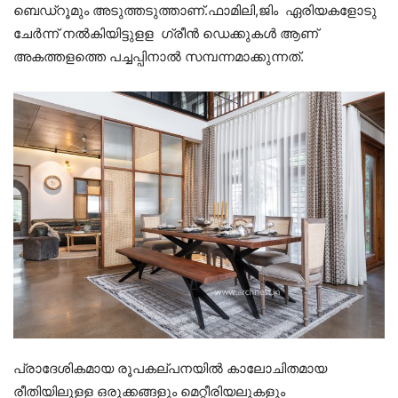
ബെഡ്റൂമും അടുത്തടുത്താണ്.ഫാമിലി,ജിം ഏരിയകളോടു
ചേർന്ന് നൽകിയിട്ടുളള ഗ്രീൻ ഡെക്കുകൾ ആണ്
അകത്തളത്തെ പച്ചപ്പിനാൽ സമ്പന്നമാക്കുന്നത്.
പ്രാദേശികമായ രൂപകല്പനയിൽ കാലോചിതമായ
രീതിയിലുളള ഒരുക്കങ്ങളും മെറ്റീരിയലുകളും