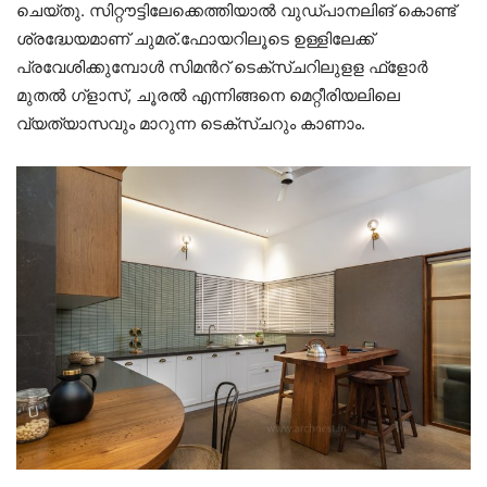
ചെയ്തു. സിറ്റൗട്ടിലേക്കെത്തിയാൽ വുഡ്പാനലിങ് കൊണ്ട്
ശ്രദ്ധേയമാണ് ചുമര്.ഫോയറിലൂടെ ഉള്ളിലേക്ക്
പ്രവേശിക്കുമ്പോൾ സിമൻറ് ടെക്സ്ചറിലുളള ഫ്ളോർ
മുതൽ ഗ്ളാസ്, ചൂരൽ എന്നിങ്ങനെ മെറ്റീരിയലിലെ
വ്യത്യാസവും മാറുന്ന ടെക്സ്ചറും കാണാം.