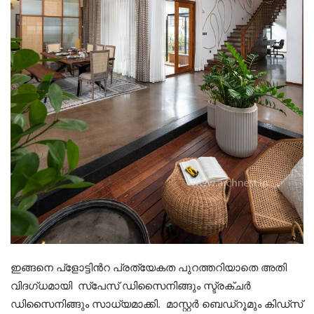
ഇങ്ങനെ പ്ളോട്ടിൻറ പ്രത്യേകത പുറത്തറിയാതെ അതി
വിദഗ്ധമായി സ്പേസ് ഡിസൈനിങ്ങും സ്ട്രക്ചർ
ഡിസൈനിങ്ങും സാധ്യമാക്കി. മാസ്റ്റർ ബെഡ്റൂമും കിഡ്സ്