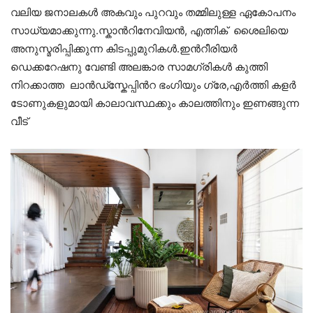
വലിയ ജനാലകൾ അകവും പുറവും തമ്മിലുള്ള ഏകോപനം
സാധ്യമാക്കുന്നു.സ്കാൻറിനേവിയൻ, എത്നിക് ശൈലിയെ
അനുസ്മരിപ്പിക്കുന്ന കിടപ്പുമുറികൾ.ഇൻറീരിയർ
ഡെക്കറേഷനു വേണ്ടി അലങ്കാര സാമഗ്രികൾ കുത്തി
നിറക്കാത്ത ലാൻഡ്സ്കേപ്പിൻറ ഭംഗിയും ഗ്രേ,എർത്തി കളർ
ടോണുകളുമായി കാലാവസ്ഥക്കും കാലത്തിനും ഇണങ്ങുന്ന
വീട്