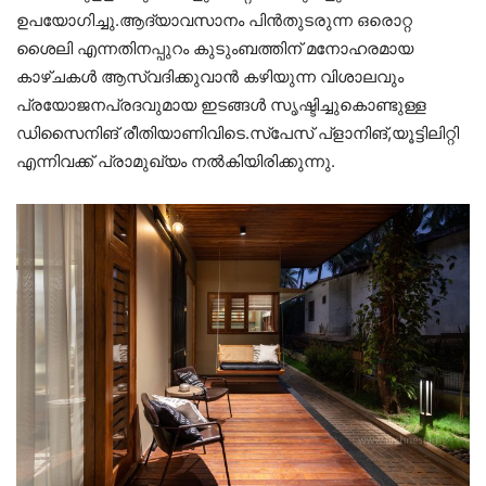
ഉപയോഗിച്ചു.ആദ്യാവസാനം പിൻതുടരുന്ന ഒരൊറ്റ
ശൈലി എന്നതിനപ്പുറം കുടുംബത്തിന് മനോഹരമായ
കാഴ്ചകൾ ആസ്വദിക്കുവാൻ കഴിയുന്ന വിശാലവും
പ്രയോജനപ്രദവുമായ ഇടങ്ങൾ സൃഷ്ടിച്ചുകൊണ്ടുള്ള
ഡിസൈനിങ് രീതിയാണിവിടെ.സ്പേസ് പ്ളാനിങ്,യൂട്ടിലിറ്റി
എന്നിവക്ക് പ്രാമുഖ്യം നൽകിയിരിക്കുന്നു.