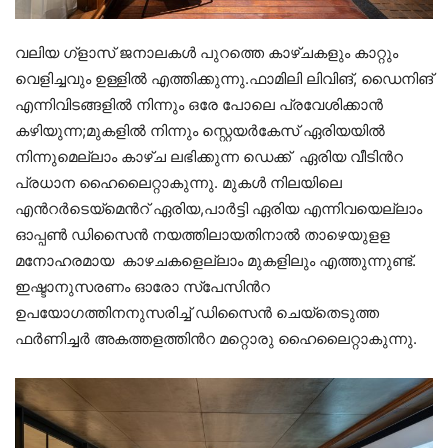
വലിയ ഗ്ളാസ് ജനാലകൾ പുറത്തെ കാഴ്ചകളും കാറ്റും
വെളിച്ചവും ഉള്ളിൽ എത്തിക്കുന്നു.ഫാമിലി ലിവിങ്, ഡൈനിങ്
എന്നിവിടങ്ങളിൽ നിന്നും ഒരേ പോലെ പ്രവേശിക്കാൻ
കഴിയുന്ന;മുകളിൽ നിന്നും സ്റ്റെയർകേസ് ഏരിയയിൽ
നിന്നുമെല്ലാം കാഴ്ച ലഭിക്കുന്ന ഡെക്ക് ഏരിയ വീടിൻറ
പ്രധാന ഹൈലൈറ്റാകുന്നു. മുകൾ നിലയിലെ
എൻറർടെയ്മെൻറ് ഏരിയ,പാർട്ടി ഏരിയ എന്നിവയെല്ലാം
ഓപ്പൺ ഡിസൈൻ നയത്തിലായതിനാൽ താഴെയുളള
മനോഹരമായ കാഴചകളെല്ലാം മുകളിലും എത്തുന്നുണ്ട്.
ഇഷ്ടാനുസരണം ഓരോ സ്പേസിൻറ
ഉപയോഗത്തിനനുസരിച്ച് ഡിസൈൻ ചെയ്തെടുത്ത
ഫർണിച്ചർ അകത്തളത്തിൻറ മറ്റൊരു ഹൈലൈറ്റാകുന്നു.