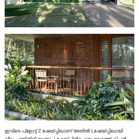
ഇവിടെ പ്ളോട്ട് Z ഷേയ്പ്പിലാണ് അതിൽ Lഷേയ്പ്പിലായി
വീടു പണിതിരിക്കുന്നു. Lഷേയ്പ്പിൻറ ഒരു ഭാഗത്ത് കിച്ചൻ,