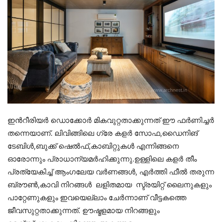
ഇൻറീരിയർ ഡൊക്കോർ മികവുറ്റതാക്കുന്നത് ഈ ഫർണിച്ചർ
തന്നെയാണ്. ലിവിങ്ങിലെ ഗ്രേ കളർ സോഫ,ഡൈനിങ്
ടേബിൾ,ബുക്ക് ഷെൽഫ്,കാബിറ്റുകൾ എന്നിങ്ങനെ
ഓരോന്നും പ്രാധാന്യമർഹിക്കുന്നു.ഉള്ളിലെ കളർ തീം
പ്രത്യേകിച്ച് ആംഗലേയ വർണങ്ങൾ, എർത്തി ഫീൽ തരുന്ന
ബ്രൗൺ,കാവി നിറങ്ങൾ ലളിതമായ സ്ട്രയിറ്റ് ലൈനുകളും
പാറ്റേണുകളും ഇവയെല്ലാം ചേർന്നാണ് വീട്ടകത്തെ
ജീവസുറ്റതാക്കുന്നത്. ഊഷ്മളമായ നിറങ്ങളും