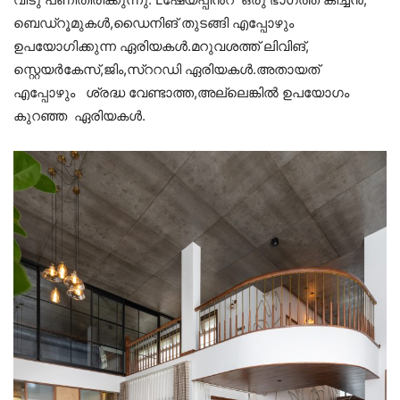
ബെഡ്റൂമുകൾ,ഡൈനിങ് തുടങ്ങി എപ്പോഴും
ഉപയോഗിക്കുന്ന ഏരിയകൾ.മറുവശത്ത് ലിവിങ്,
സ്റ്റെയർകേസ്,ജിം,സ്ററഡി ഏരിയകൾ.അതായത്
എപ്പോഴും ശ്രദ്ധ വേണ്ടാത്ത,അല്ലെങ്കിൽ ഉപയോഗം
കുറഞ്ഞ ഏരിയകൾ.