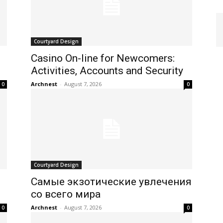
Courtyard Design
Casino On-line for Newcomers:
Activities, Accounts and Security
Archnest
-
August 7, 2026
0
0
Courtyard Design
Самые экзотические увлечения
со всего мира
Archnest
-
August 7, 2026
0
0