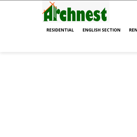
RESIDENTIAL
ENGLISH SECTION
RE