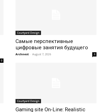
Courtyard Design
Самые перспективные
цифровые занятия будущего
Archnest
-
August 7, 2026
0
0
Courtyard Design
Gaming site On-Line: Realistic