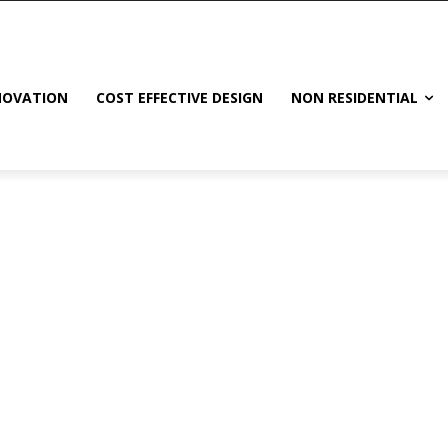
NOVATION
COST EFFECTIVE DESIGN
NON RESIDENTIAL