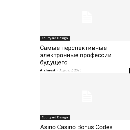
Courtyard Design
Самые перспективные
электронные профессии
будущего
Archnest
-
August 7, 2026
Courtyard Design
Asino Casino Bonus Codes