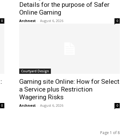
Details for the purpose of Safer
Online Gaming
Archnest
-
August 6, 2026
0
0
Courtyard Design
:
Gaming site Online: How for Select
a Service plus Restriction
Wagering Risks
Archnest
-
August 6, 2026
0
0
Page 1 of 8