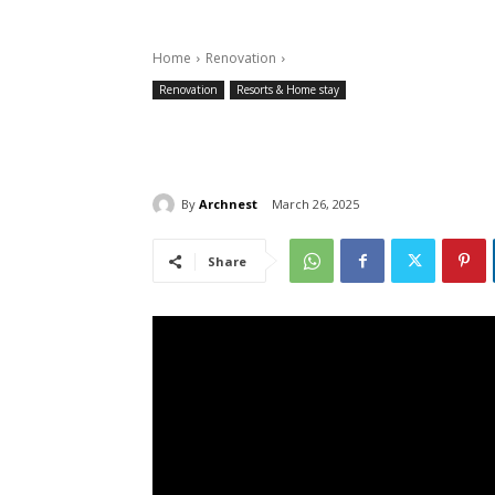
Home
Renovation
Renovation
Resorts & Home stay
By
Archnest
March 26, 2025
Share