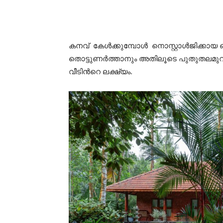
കനവ് കേൾക്കുമ്പോൾ നൊസ്റ്റാൾജിക്കായ 
തൊട്ടുണർത്താനും അതിലൂടെ പുതുതലമുറയ
വീടിൻറെ ലക്ഷ്യം.