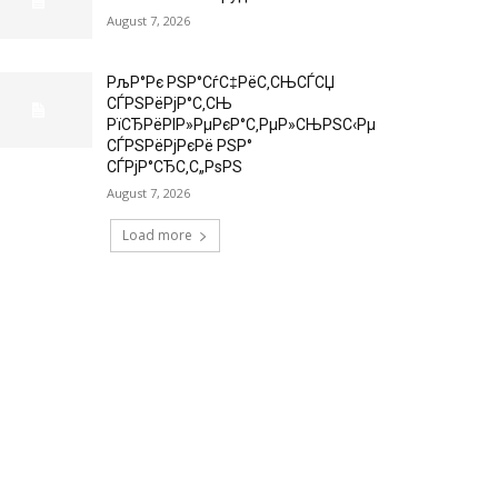
August 7, 2026
РљР°Рє РЅР°СѓС‡РёС‚СЊСЃСЏ
СЃРЅРёРјР°С‚СЊ
РїСЂРёРІР»РµРєР°С‚РµР»СЊРЅС‹Рµ
СЃРЅРёРјРєРё РЅР°
СЃРјР°СЂС‚С„РѕРЅ
August 7, 2026
Load more