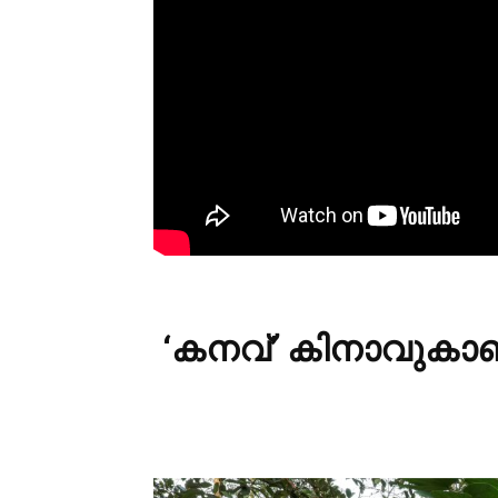
‘കനവ്’ കിനാവുകാ